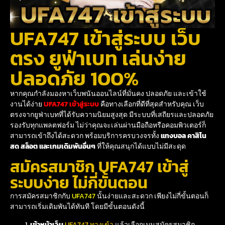
UFA747 เข้าสู่ระบบ เว็บ
ตรง ยูฟ่าเบท เล่นง่าย
ปลอดภัย 100%
หากคุณกำลังมองหาเว็บพนันออนไลน์ที่มั่นคง ปลอดภัย และเข้าใช้
งานได้ง่าย
UFA747 เข้าสู่ระบบ
คือทางเลือกที่ดีที่สุดสำหรับคุณ เว็บ
ตรงจากยูฟ่าเบทที่ได้รับความนิยมสูงสุด มีระบบที่เสถียรและปลอดภัย
รองรับทุกแพลตฟอร์ม ไม่ว่าคุณจะเล่นผ่านมือถือหรือคอมพิวเตอร์ก็
สามารถเข้าถึงได้สะดวก พร้อมบริการครบวงจรทั้ง
แทงบอล คาสิโน
สด สล็อต และเกมเดิมพันอื่นๆ
ที่ให้คุณสนุกได้แบบไม่มีสะดุด
สมัครสมาชิก UFA747 เข้าสู่
ระบบง่าย ไม่กี่ขั้นตอน
การสมัครสมาชิกกับ
UFA747
นั้นง่ายและสะดวก เพียงไม่กี่ขั้นตอนก็
สามารถเริ่มเดิมพันได้ทันที โดยมีขั้นตอนดังนี้
เข้าหน้าเว็บ
UFA747 ทางเข้า
แล้วเลือกเมนูสมัครสมาชิก