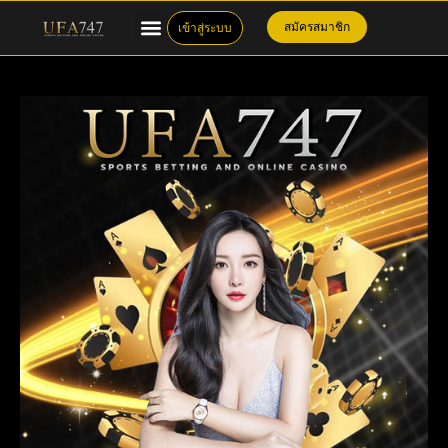
สมัครสมาชิก
เข้าสู่ระบบ
แทงบอลออนไลน์
คาสิโนออนไลน์
สล็อตออนไลน์
วิธีสมัครสมาชิก