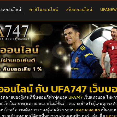
อลออนไลน์
คาสิโนออนไลน์
สล็อตออนไลน์
UFANEW
นไลน์ กับ UFA747 เว็บบอลที
พร่หลายของผู้เล่นที่ชื่นชอบกีฬาฟุตบอล
UFA747
เว็บแทงบอล ไม่ผ่าน
หลายเว็บในตลาด แทงบอลแบบไม่มีขั้นต่ำ เหมาะสำหรับผู้เล่นทุกระดับ ร
อบโจทย์ความต้องการของผู้เล่นด้วย ระบบ
แทงบอลauto
เป็นระบบ
รถเข้าแทงบอลได้ทุกที่ทุกเวลา ผ่านคอมพิวเตอร์ แท็บเล็ต
แทงบอ