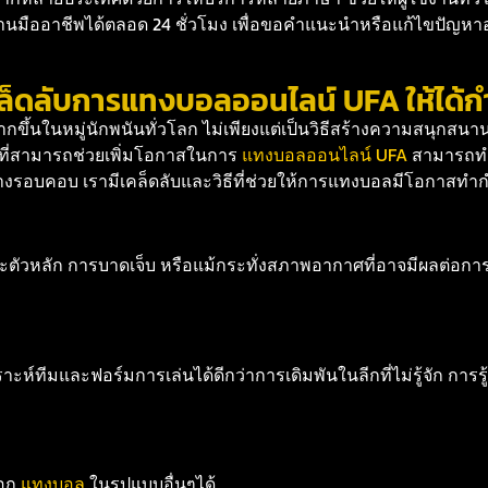
มงานมืออาชีพได้ตลอด 24 ชั่วโมง เพื่อขอคำแนะนำหรือแก้ไขปัญหา
ล็ดลับการแทงบอลออนไลน์ UFA ให้ได้ก
มากขึ้นในหมู่นักพนันทั่วโลก ไม่เพียงแต่เป็นวิธีสร้างความสนุก
ีที่สามารถช่วยเพิ่มโอกาสในการ
แทงบอลออนไลน์ UFA
สามารถทำก
่างรอบคอบ เรามีเคล็ดลับและวิธีที่ช่วยให้การแทงบอลมีโอกาสทำกำ
ะตัวหลัก การบาดเจ็บ หรือแม้กระทั่งสภาพอากาศที่อาจมีผลต่อการแ
เคราะห์ทีมและฟอร์มการเล่นได้ดีกว่าการเดิมพันในลีกที่ไม่รู้จัก กา
ือก
แทงบอล
ในรูปแบบอื่นๆได้