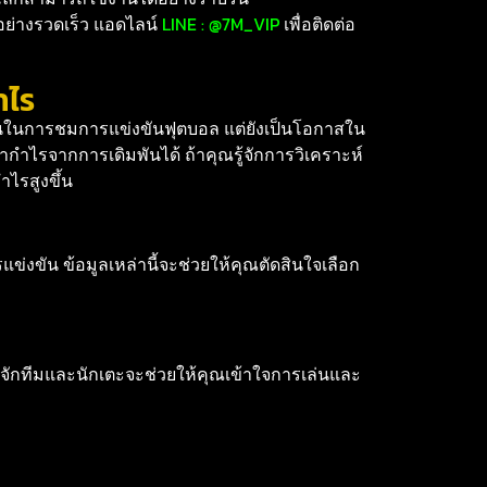
อย่างรวดเร็ว แอดไลน์
LINE : @7M_VIP
เพื่อติดต่อ
ำไร
สนานในการชมการแข่งขันฟุตบอล แต่ยังเป็นโอกาสใน
ำไรจากการเดิมพันได้ ถ้าคุณรู้จักการวิเคราะห์
ไรสูงขึ้น
ข่งขัน ข้อมูลเหล่านี้จะช่วยให้คุณตัดสินใจเลือก
รรู้จักทีมและนักเตะจะช่วยให้คุณเข้าใจการเล่นและ