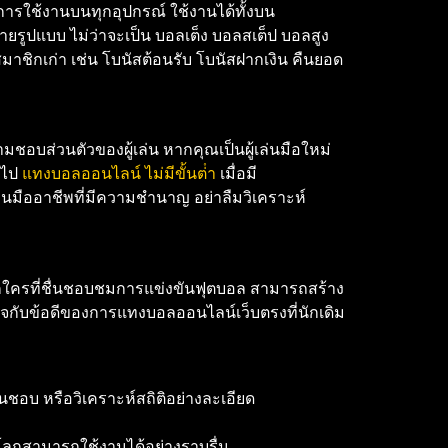
รใช้งานบนทุกอุปกรณ์ ใช้งานได้ทั้งบน
ยรูปแบบ ไม่ว่าจะเป็น บอลเต็ง บอลสเต็ป บอลสูง
าชิกเก่า เช่น โบนัสต้อนรับ โบนัสฝากเงิน คืนยอด
มชอบส่วนตัวของผู้เล่น หากคุณเป็นผู้เล่นมือใหม่
นไป
แทงบอลออนไลน์ ไม่มีขั้นต่ํา
เมื่อมี
มืออาชีพที่มีความชำนาญ อย่าลืมวิเคราะห์
หากใครที่ชื่นชอบชมการแข่งขันฟุตบอล สามารถสร้าง
ใจกับข้อดีของการแทงบอลออนไลน์เว็บตรงที่นักเดิม
่นชอบ หรือวิเคราะห์สถิติอย่างละเอียด
โลกสามารถใช้งานได้อย่างราบรื่น