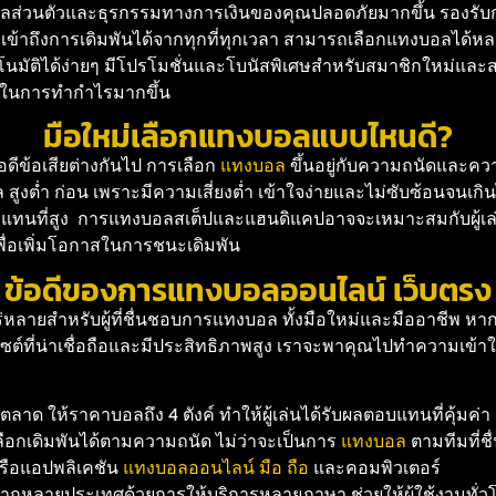
ลส่วนตัวและธุรกรรมทางการเงินของคุณปลอดภัยมากขึ้น รองรับกา
เข้าถึงการเดิมพันได้จากทุกที่ทุกเวลา สามารถเลือกแทงบอลได้หลา
นมัติได้ง่ายๆ มีโปรโมชั่นและโบนัสพิเศษสำหรับสมาชิกใหม่และสม
าสในการทำกำไรมากขึ้น
มือใหม่เลือกแทงบอลแบบไหนดี?
ดีข้อเสียต่างกันไป การเลือก
แทงบอล
ขึ้นอยู่กับความถนัดและควา
สูงต่ำ
ก่อน เพราะมีความเสี่ยงต่ำ เข้าใจง่ายและไม่ซับซ้อนจนเกิ
ทนที่สูง การแทงบอลสเต็ปและแฮนดิแคปอาจจะเหมาะสมกับผู้เล่น
พื่อเพิ่มโอกาสในการชนะเดิมพัน
ข้อดีของการแทงบอลออนไลน์ เว็บตรง
พร่หลายสำหรับผู้ที่ชื่นชอบการแทงบอล ทั้งมือใหม่และมืออาชีพ 
ซต์ที่น่าเชื่อถือและมีประสิทธิภาพสูง เราจะพาคุณไปทำความเข้า
ลาด ให้ราคาบอลถึง 4 ตังค์ ทำให้ผู้เล่นได้รับผลตอบแทนที่คุ้มค่า
เลือกเดิมพันได้ตามความถนัด ไม่ว่าจะเป็นการ
แทงบอล
ตามทีมที่ชื
หรือแอปพลิเคชัน
แทงบอลออนไลน์ มือ ถือ
และคอมพิวเตอร์
ลากหลายประเทศด้วยการให้บริการหลายภาษา ช่วยให้ผู้ใช้งานทั่ว